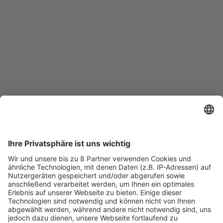
entsprechenden Vereinbarungen mit den Verkehrs­verbünden 
Ende 2021 nicht fortgeführt. Hintergrund ist, dass dieses 
Angebot von allen Messeteilnehmerinnen und -teilnehmern 
gleichermaßen mitfinanziert wurde – unabhängig davon, ob 
sie den ÖPNV tatsächlich genutzt haben oder nicht. Zugleich 
haben sich die digitalen Ticket­angebote im Nahverkehr 
deutlich weiterentwickelt. Mit ,Eezy‘ steht heute ein 
einfacher, nutzungsbasierter Service zur Verfügung: 
Fahrgäste checken bei Fahrtantritt ein und am Ziel wieder 
aus. Dadurch ist die Bedeutung und Not­wendigkeit eines 
pauschal integrierten Kombitickets deut­lich gesunken. Im 
Ticketshop der Messe Düsseldorf ver­weisen und verlinken 
wir aktiv auf dieses Angebot (,Eezy‘-App).“