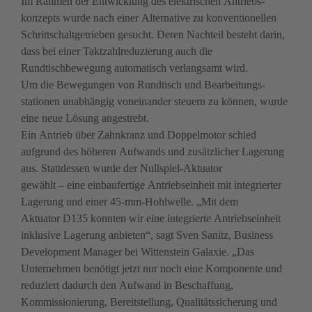
Im Rahmen der Entwicklung des elektrischen Antriebs­
konzepts wurde nach einer Alternative zu konventio­nellen 
Schrittschaltgetrieben gesucht. Deren Nachteil besteht darin, 
dass bei einer Taktzahlreduzierung auch die 
Rundtischbewegung automatisch verlangsamt wird. 

Um die Bewegungen von Rundtisch und Bearbeitungs­
stationen unabhängig voneinander steuern zu können, wurde 
eine neue Lösung angestrebt.

Ein Antrieb über Zahnkranz und Doppelmotor schied 
aufgrund des höheren Aufwands und zusätzlicher Lagerung 
aus. Stattdessen wurde der Nullspiel-Aktuator 

gewählt – eine einbaufertige Antriebseinheit mit inte­grierter 
Lagerung und einer 45-mm-Hohlwelle. „Mit dem ­

Aktuator D135 konnten wir eine integrierte Antriebsein­heit 
inklusive Lagerung anbieten“, sagt Sven ­Sanitz, Business 
Development Manager bei Wittenstein ­Galaxie. „Das 
Unternehmen benötigt jetzt nur noch eine Komponente und 
reduziert dadurch den Aufwand in Be­schaffung, 
Kommissionierung, Bereitstellung, Qualitäts­sicherung und 