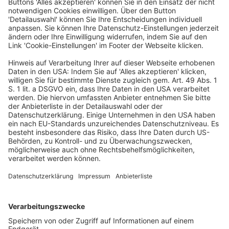
Auch beim Betrieb und Service zeigt der Antrieb Vorteile. 
Servicepositionen der Kapselfüllmaschine ­lassen sich einfach 
anfahren, der Antrieb ist gut zugänglich und erleichtert 
Wartungsarbeiten. „Im Betrieb wird zudem der 
Formatwechsel erleichtert“, erklärt ­Huhnen. 
„Bei Kalibrierroutinen werden die einzelnen ­Segmente auf 
Lücke gefahren, so dass die Formatteile nicht verschmutzt 
werden. Kurze Rüstzeiten und geringe Rei­nigungsdauer 
ermöglichen so minimierte Stillstands­zeiten und maximale 
Produktivität.“ Die Zusammenarbeit zwischen Maschinen- 
und Antriebs­spezialisten besteht seit mehr als 25 Jahren und 
umfasst die gemeinsame Entwicklung, Auslegung und 
Optimierung mechatronischer Antriebssysteme. Unter­
stützung bei der Auswahl von Getrieben und Servoak­
tuatoren, die Nutzung von Auslegungstools sowie Be­gleitung 
bei der Inbetrieb­nahme gehören ebenso dazu wie die 
Implementierung elektronischer Typenschilder für eine 
vereinfachte Integration. Das aktuelle Projekt markiert einen 