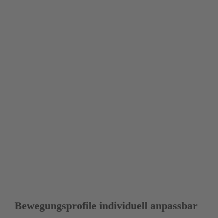
Die Antriebslösung mittels Galaxie D135 und 
dessen große Hohlwelle ermöglicht die 
Entkopplung von Tischrotation und 
Prozessantrieb über die spezifische 
Kurvenscheibe.
Bewegungsprofile individuell anpassbar