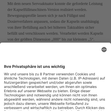
Mit dem neuen Servoaktuator konnte die geforderte Leistung 
der Kapselfüllmaschinen-Version realisiert werden. 
Bewegungsprofile lassen sich je nach Füllgut und 
Dosierverfahren anpassen, sodass die Kapseln unabhängig 
von ihrer Befüllung auch bei höheren Taktzahlen sicher 
befüllt und verschlossen werden. Verarbeitet werden Kapseln 
von der größten Dimension „000“ bis zur kleinsten „5“.

Auf einem eigens eingerichteten Teststand wurde der Antrieb 
über mehrere hundert Stunden unter praxisnahen 
Bedingungen geprüft. „Dabei“, so Huhnen, „hat der Servoa­
ktuator seine Eignung in vollem Umfang bewiesen. 
Gleichzeitig hat sich gezeigt, dass der hohe Wirkungsgrad 
des Antriebs wesentlich dazu beiträgt, dass aufgrund der nur 
geringen Wärmeentwicklung auf eine Wasserkühlung und 
deren Peripherie verzichtet werden kann.“
Wartung und Formatwechsel vereinfacht