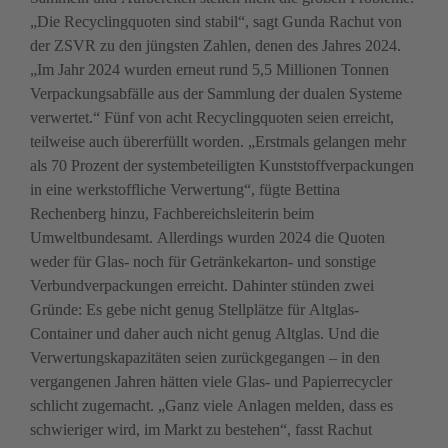
„Die Recyclingquoten sind stabil“, sagt Gunda Rachut von 
der ZSVR zu den jüngsten Zahlen, denen des Jahres 2024. 
„Im Jahr 2024 wurden erneut rund 5,5 Millionen Tonnen 
Verpackungsabfälle aus der Sammlung der dualen Systeme 
verwertet.“ Fünf von acht Recyclingquoten seien erreicht, 
teilweise auch übererfüllt worden. „Erstmals gelangen mehr 
als 70 Prozent der system­beteiligten Kunststoff­verpackungen 
in eine werk­stoffliche Verwertung“, fügte Bettina 
Rechenberg hinzu, Fachbereichsleiterin beim 
Umweltbundesamt. Allerdings wurden 2024 die Quoten 
weder für Glas- noch für Getränke­­karton- und sonstige 
Verbundverpackungen erreicht. Dahinter stünden zwei 
Gründe: Es gebe nicht genug Stellplätze für Altglas-
Container und daher auch nicht genug Altglas. Und die 
Verwertungskapazitäten seien zurückgegangen – in den 
vergangenen Jahren hätten viele Glas- und Papierrecycler 
schlicht zugemacht. „Ganz viele Anlagen melden, dass es 
schwieriger wird, im Markt zu bestehen“, fasst Rachut 