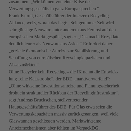
zusammen. „Wir können von einer Krise des 
Verwertungsgeschäfts in ganz Europa sprechen.“ 

Frank Kurrat, Geschäftsführer der Interzero Recycling 
Alliance, weiß, woran das liegt: „Seit geraumer Zeit wird 
sehr günstige Neuware unter anderem aus Fernost auf den 
europäischen Markt gespült“, sagt er. „Das macht Rezyklate 
deutlich teurer als Neuware aus Asien.“ Er fordert daher 
„gezielte ökonomische Anreize zur Stabi­lisierung und 
Schaffung von europäischen Recycling­kapazitäten und 
Absatzmärkten“.

Ohne Recycler kein Recycling – die IK nennt die Entwick­
lung „eine Katastrophe“, der BDE „marktverwerfend“: 
„Ohne wirksame Investitionsanreize und Planungs­sicherheit 
droht ein struktureller Rückbau der Recycling­infrastruktur“, 
sagt Andreas Bruckschen, stellvertreten­der 
Hauptgeschäftsführer des BDE. Für Glas etwa seien die 
Verwertungskapazitäten massiv zurückgegangen, weil viele 
Glaswannen geschlossen werden. Marktwirksame 
Anreizmechanismen aber fehlten im VerpackDG. 
