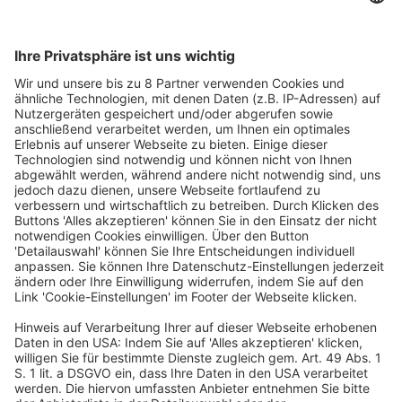
Haftmaterial-Spezialisten Herma. „Sie haben 
Überkapazitäten und sehen Europa als attraktiven Markt.
Quelle: Gesellschaft für Verpackungsmarktforschung, Ergebnisse des AVU-Verpackungsmonitors 
2025
Ihre Preise sind extrem niedrig, da fragen wir uns schon, wie 
das kalkuliert wird.“ Mit austauschbaren Standardprodukten 
sei daher kein Geld mehr zu verdienen – Herma sieht sich in 
seiner Strategie bestätigt, über Innovation und Qualität statt 
über den Preis zu verkaufen. Und Asien ist auch eine 
Chance. „Insgesamt sehen wir eine Seitwärtsbewegung“, 
sagt Optima-CEO Stefan König. „Es gibt viele 
Unsicherheiten aus den USA. Trotzdem wächst der Markt für 
Verpackungsmaschinen.“ Das gelte vor allem für Asien – 
und dort seien in erster Linie günstige Lösungen gefragt, 
während deutsche Anbieter eher auf High-End setzen. „Jeder 