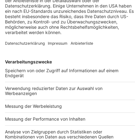
muss schauen, wieviel er vom asiatischen Kuchen 
abbekommt.“
5 - Das Positive kommt noch
„Die PPWR geht ja gerade erst richtig los“, sagt Optima-
Chef Stefan König. Er sieht eine große Zukunft in 
faserbasierten Verpackungen und kündigt für die Interpack 
neue Maschinen dafür an. „Die Zeit ist reif, Kunststoffe 
durch Fasern zu ersetzen.“ 

Auch Milos Kojic von Herma sieht für die kommenden Jahre 
große Chancen: „Etiketten werden dazu beitragen, 
Verpackungen nachhaltiger zu gestalten“, sagt er. Dann 
nämlich, wenn leicht abwaschbare Etiketten dazu beitragen, 
Fremdstoffe von der eigentlichen Verpackung fernzuhalten – 
so dass aus reinem Monomaterial ein reines Rezyklat werden 
kann. 

Und Natalie Brandenburg vom DVI ist von der 