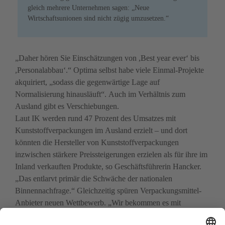
gleich mehrere Unter­nehmen sagen: „Neue 
Wirtschaftsunionen sind nicht zügig umzusetzen.“
„Daher hören Sie Einschätzungen von ,Best year ever‘ bis 
,Personalabbau‘.“ Optima selbst habe viele Einmal-Projekte 
akquiriert, „sodass die gegenwärtige Lage auf 
Normalisierung hinausläuft“. Auch im Verhältnis zum 
Ausland gibt es Verschiebungen. 

Laut IK werden rund 47 Prozent des Umsatzes mit 
Kunststoffverpackungen im Ausland erzielt – und dort 
könnten die Hersteller von Kunststoffverpackungen 
inzwischen stärkere Preissteigerungen erzielen als für ihre im 
Inland verkauften Produkte, so Geschäftsführerin Hancker. 
„Das entlarvt primär die Schwäche der nationalen 
Binnennachfrage.“ 
Gleichzeitig spüren Verpackungsmittel-
Anbieter neuen Wettbewerb. „Wir bekommen es mit 
Anbietern aus Asien zu tun“, sagt Milos Kojic vom 