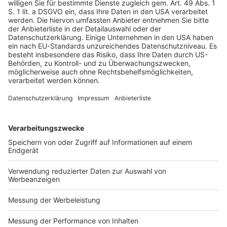
demselben Substrat und mit denselben Stanzformen gruppiert 
werden, können sie in einem Lauf auf einer einzigen Rolle 
gedruckt werden. Das bedeutet einen Effizienzgewinn. 
Durch das Schneiden und Aufwickeln von Etiketten in 
Chargen reduziert sich auch die Veredelungszeit, während 
die für Kurzauflagen erforderliche Agilität steigt. Digitale 
Workflows lassen sich zudem in MIS-Systeme integrieren, 
um Produktionsdaten auszuwerten oder Aufträge 
automatisiert zu übergeben.
Digitale Transformation als Schlüssel
Der Kurzauflagen-Etikettendruck verändert die 
Verpackungslandschaft grundlegend. Er ermöglicht häufige 
Designänderungen, individuelle Gestaltung mit 2D-Codes für 
höhere Kundenbindung, ohne regulatorische Anforderungen 
aus dem Blick zu verlieren. Um die Vorteile des 