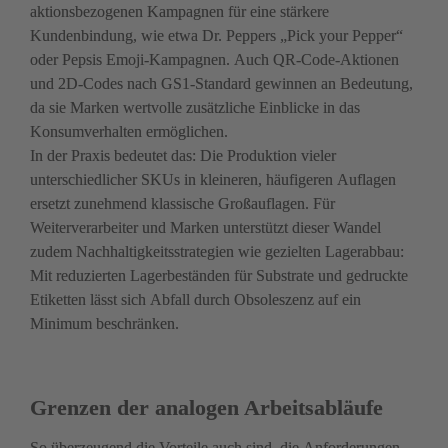
aktionsbezogenen Kampagnen für eine stärkere 
Kundenbindung, wie etwa Dr. Peppers „Pick your Pepper“ 
oder Pepsis Emoji-Kampagnen. Auch QR-Code-Aktionen 
und 2D-Codes nach GS1-Standard gewinnen an Bedeutung, 
da sie Marken wertvolle zusätzliche Einblicke in das 
Konsumverhalten ermöglichen.
In der Praxis bedeutet das: Die Produktion vieler 
unterschiedlicher SKUs in kleineren, häufigeren Auflagen 
ersetzt zunehmend klassische Großauflagen. Für 
Weiterverarbeiter und Marken unterstützt dieser Wandel 
zudem Nachhaltigkeitsstrategien wie gezielten Lagerabbau: 
Mit reduzierten Lagerbeständen für Substrate und gedruckte 
Etiketten lässt sich Abfall durch Obsoleszenz auf ein 
Minimum beschränken.
Grenzen der analogen Arbeitsabläufe
So überzeugend die Vorteile auch sind, die Anforderungen 