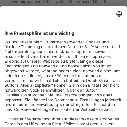
gewohnte analoge Arbeitsweisen hinterfragen. Digitale 
Drucktechnologien und Workflows ermöglichen es, 
Kurzauflagen schnell, flexibel und profitabel umzusetzen. 
Kürzere Durchlaufzeiten für Design-Änderungen geben 
Marken die Möglichkeit, schneller auf Trends zu reagieren 
und Marketingaktionen über die Verpackung kontinuierlich 
zu optimieren.

Digitale Workflows wirken sich auch positiv auf den 
operativen Alltag aus. Vertriebsteams können schneller auf 
Kundenanfragen reagieren und ihre Erfolgschancen erhöhen. 
Nachhaltigkeitsziele werden durch geringeren Ausschuss 
unterstützt. Gleichzeitig erleichtert die digitale Einrichtung 
die Einarbeitung neuer Mitarbeitender, da weniger 
druckspezifisches Fachwissen erforderlich ist.

Weiterverarbeiter mit digitalem Mindset können 
kontinuierlich optimieren, indem sie ihre Arbeitsabläufe 
automatisieren. Die Produktion wird auf Auftrags- und auf 
Laufebene durch Automatisierung beschleunigt. Indem 
mehrere SKUs, auch von verschiedenen Kunden, auf 