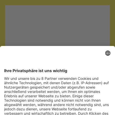
Teilmengen-Waagen 

als Schlüssel moderner 

Produktionsprozesse
Mehr zum Thema