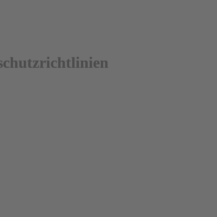
chutzrichtlinien
 und Kontaktdaten des Verantwortlichen 