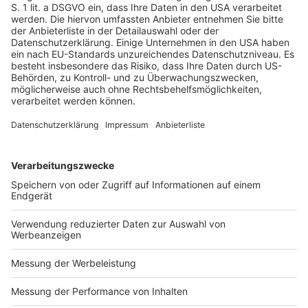
Hoffmann: 
Die Umstellung auf BPA-NI sollte nicht isoliert 
betrachtet werden. Da parallel auch chromba­sier­te 
Passivierungen eingeschränkt wurden, empfehlt es sich, 
beides in einem Schritt anzugehen. CFPA ist eine 
zukunftssichere Lösung, die Herstellern langfristige Pla­
nungssicherheit gibt. Darüber hinaus ist es wichtig zu 
beachten, dass BPA nicht nur in der EU zunehmend regu­liert 
wird. In Ländern wie Kanada, China, Südkorea sowie in 
mehreren US-Bundesstaaten (zum Beispiel ­Kalifornien) und 
Teilen Südamerikas gibt es bereits Verbote für BPA in 
bestimmten Lebensmittel-Verpackungen, insbesondere für 
Babynahrung. Wer international tätig ist, sollte also nicht nur 
die EU-Vorgaben im Blick behalten, sondern auch die 
globalen Entwicklungen beachten.

Momentan fahren wir noch zweigleisig, wir bieten klas­sische 
BPA-haltige Lacke an, verwenden jedoch zukünf­tig 
ausschließlich BPA-NI-Lösungen für Weißblech für 
Lebensmittel-Verpackungen. Um die Energieeffizienz zu 