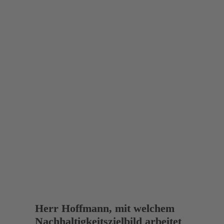
Bilder: Thyssenkrupp Rasselstein
­Herr Hoffmann, mit welchem 
Nachhaltigkeitszielbild arbeitet 