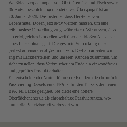
Weißblechverpackungen von Obst, Gemüse und Fisch sowie 
für Außenbeschichtungen endet diese Übergangsfrist am 
20. Januar 2028. Das bedeutet, dass Hersteller von 
Lebensmittel-Dosen jetzt aktiv werden müssen, um eine 
reibungslose Umstellung zu gewähr­leisten. Wir wissen, dass 
ein erfolgreiches Umstellen weit über den bloßen Austausch 
eines Lacks hinausgeht. Die gesamte Verpackung muss 
perfekt aufeinander abge­stimmt sein. Deshalb arbeiten wir 
eng mit Lackher­stellern und unseren Kunden zusammen, um 
sicherzu­stellen, dass Verbraucher am Ende ein einwandfreies 
und geprüftes Produkt erhalten. 

Ein entscheidender Vorteil für unsere Kunden: die chrom­freie 
Passivierung Rasselstein CFPA ist für den Einsatz der neuen 
BPA-NI-Lacke geeignet. Sie bietet eine höhere 
Oberflächenenergie als chromhaltige Passivierungen, wo­
durch die Benetzbarkeit verbessert wird. 