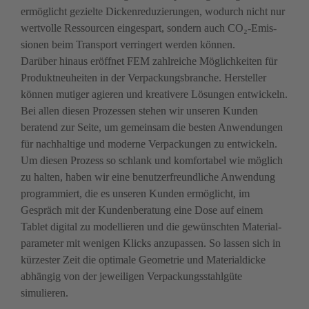
ermöglicht gezielte Dickenreduzierungen, wodurch nicht nur 
wertvolle Ressourcen eingespart, sondern auch CO₂-Emis­
sionen beim Transport verringert werden können. 

Darüber hinaus eröffnet FEM zahlreiche Möglichkeiten für 
Produktneuheiten in der Verpackungsbranche. Her­steller 
können mutiger agieren und kreativere ­Lösungen entwickeln. 
Bei allen diesen Prozessen stehen wir un­seren Kunden 
beratend zur Seite, um gemeinsam die ­besten Anwendungen 
für nachhaltige und moderne Verpackungen zu entwickeln. 
Um diesen Prozess so schlank und komfortabel wie möglich 
zu halten, haben wir eine benutzerfreundliche Anwendung 
programmiert, die es unseren Kunden ermöglicht, im 
Gespräch mit der Kunden­beratung eine Dose auf einem 
Tablet ­digital zu modellie­ren und die gewünschten Material­
parameter mit ­weni­gen Klicks anzupassen. So lassen sich in 
kürzester Zeit die optima­le Geometrie und Materialdicke 
abhängig von der je­weiligen Verpackungsstahlgüte 
simulieren.