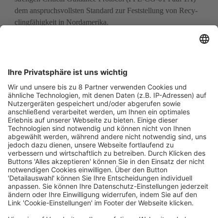
dem anspruchsvollsten Standard zur Feststellung von Recy­
clingfähigkeit in Nordamerika.
Barriere gegen Sauerstoff, offen für 
Recycling
«Wein stellt besondere Anforderungen an die Verpackung, 
insbesondere wenn es darum geht, Sauerstoffbarriere, 
einfache Entnahme und Widerstandsfähigkeit während der 
Verarbeitung, Abfüllung und Distribution mit 
Recyclingfähigkeit in Einklang zu bringen», erklärt Teresa 
Bernal-Lara, Global Head of Film Development bei SIG. 
«Mit SIG Terra RecShield BD haben wir eine Lösung 
entwickelt, die den strengen Anforderungen bei der 
Weindistribution und -konservierung gerecht wird. Ein Beleg 
dafür, dass selbst hochfunktionale Barrieren kreislauffähig 
sein können.»
