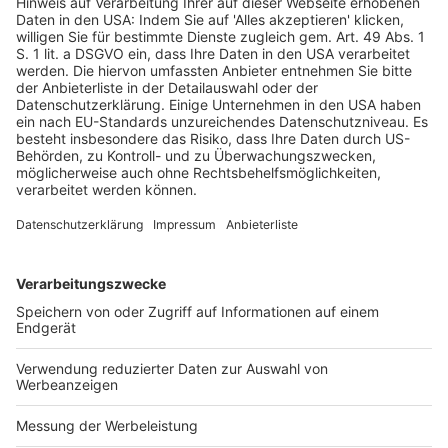
Die Innovation liegt nicht nur in der Schutzfunktion, sondern 
auch in der Kreislauffähigkeit der Bestandteile. Sowohl das 
Barriere-Laminat als auch der Zapfhahn lassen sich 
wiederverwerten – ohne die Qualität des Produkts zu 
beeinträchtigen.
Nachhaltigkeit als Geschäftsmodell
Für Jami Leveen, Head of Sustainability bei SIG Nord­
amerika, ist die Auszeichnung ein klares Signal: «Das 
Erreichen dieses Meilensteins zeigt, dass wir Nachhaltig­keit 
und Zirkularität eine Priorität einräumen und gleichzeitig 
hervorragenden Produktschutz, Qualität und Zuverlässigkeit 
bieten können. Diese Gewissheit hilft unseren Kunden dabei, 
ihre Ziele im Bereich der unternehmerischen Verantwortung 
zu erreichen und gleichzeitig das bestmögliche 
Produkterlebnis für Verbraucher zu bieten.» Mit der dritten 
APR-ausgezeichneten Verpackung im Terra-­Portfolio zeigt 