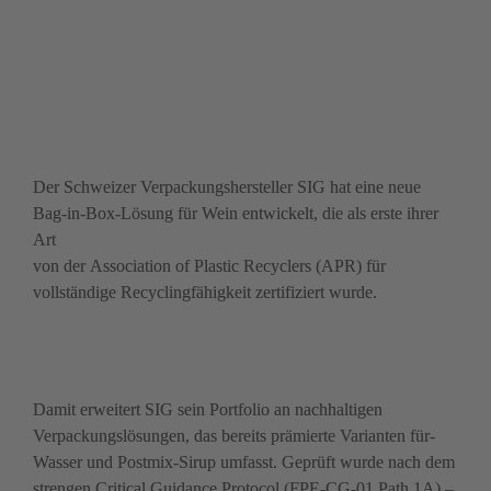
Bild: SIG
Der Schweizer Verpackungs­hersteller SIG hat eine neue 
Bag-in-Box-Lösung für Wein entwickelt, die als erste ihrer 
Art 

von der Association of Plastic Recyclers (APR) für 
vollständige Recyclingfähigkeit zertifiziert wurde.
Damit erweitert SIG sein Portfolio an nachhaltigen 
Verpackungslösungen, das bereits prämierte Varianten für ­
Wasser und Postmix-Sirup umfasst. Geprüft wurde nach dem 
strengen Critical Guidance Protocol (FPE-CG-01 Path 1A) – 