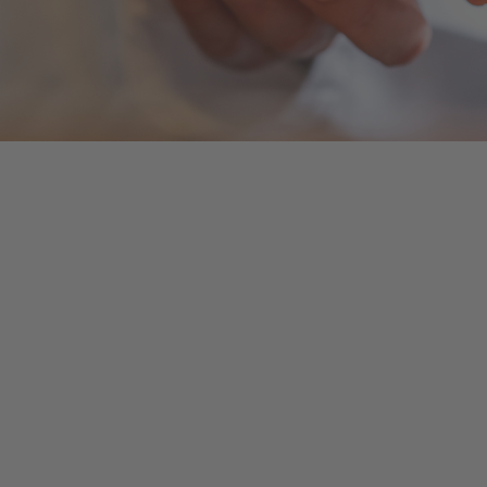
Bilder: Faller Packaging
Medikamente 
fälschungssicher 
verpacken
Verpackungen spielen eine entscheidende Rolle 